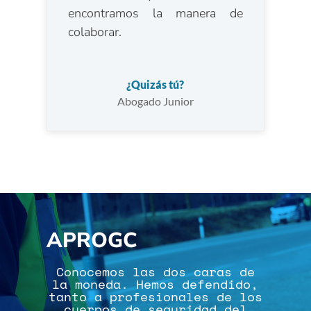
encontramos la manera de
colaborar.
¿Quizás tú?
Abogado Junior
APROGC
Conocemos las dos caras de
la moneda. Hemos defendido,
tanto a profesionales de los
cuerpos de seguridad del