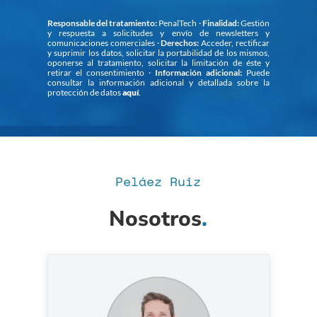
Responsable del tratamiento:
PenalTech ·
Finalidad:
Gestión
y respuesta a solicitudes y envío de newsletters y
comunicaciones comerciales ·
Derechos:
Acceder, rectificar
y suprimir los datos, solicitar la portabilidad de los mismos,
oponerse al tratamiento, solicitar la limitación de éste y
retirar el consentimiento ·
Información adicional:
Puede
consultar la información adicional y detallada sobre la
protección de datos
aquí
.
Peláez Ruiz
Nosotros
.