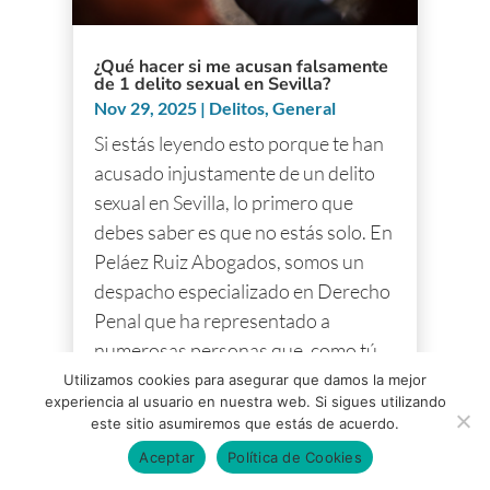
¿Qué hacer si me acusan falsamente
de 1 delito sexual en Sevilla?
Nov 29, 2025
|
Delitos
,
General
Si estás leyendo esto porque te han
acusado injustamente de un delito
sexual en Sevilla, lo primero que
debes saber es que no estás solo. En
Peláez Ruiz Abogados, somos un
despacho especializado en Derecho
Penal que ha representado a
numerosas personas que, como tú,...
LLAMA AHORA
leer más
Utilizamos cookies para asegurar que damos la mejor
experiencia al usuario en nuestra web. Si sigues utilizando
este sitio asumiremos que estás de acuerdo.
Aceptar
Política de Cookies