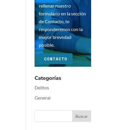
rellenar nuestro
formulario en la sección
de Contacto, te
responderemos con la
mayor brevedad
posible.
CONTACTO
Categorías
Delitos
General